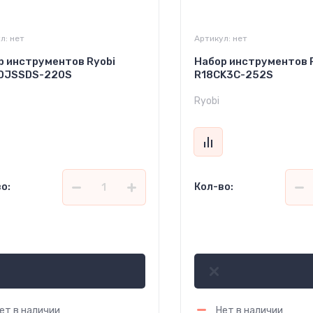
л:
нет
Артикул:
нет
р инструментов Ryobi
Набор инструментов 
DJSSDS-220S
R18CK3C-252S
Ryobi
о:
Кол-во:
408 000
5 089 500
сўм
сўм
ет в наличии
Нет в наличии