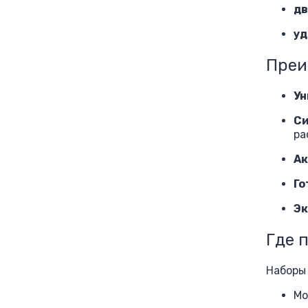
дв
уд
Преи
Ун
Си
ра
Ак
Го
Эк
Где 
Наборы 
Мо