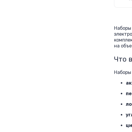
Наборы
электро
комплек
на объе
Что 
Наборы
ак
пе
ло
уг
ци