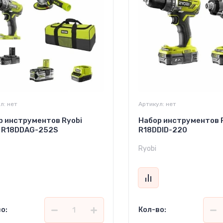
л:
нет
Артикул:
нет
р инструментов Ryobi
Набор инструментов 
 R18DDAG-252S
R18DDID-220
Ryobi
о:
Кол-во: