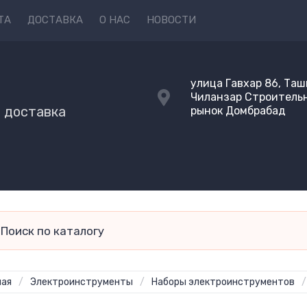
ТА
ДОСТАВКА
О НАС
НОВОСТИ
Y
улица Гавхар 86, Таш
Чиланзар Строитель
и доставка
рынок Домбрабад
ная
/
Электроинструменты
/
Наборы электроинструментов
/