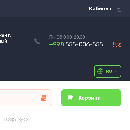
Кабинет
кент,
Пн-Сб 8:00-20:00
ный
+998
555-006-555
Ещё
RU
Корзина
Наборы Ryobi