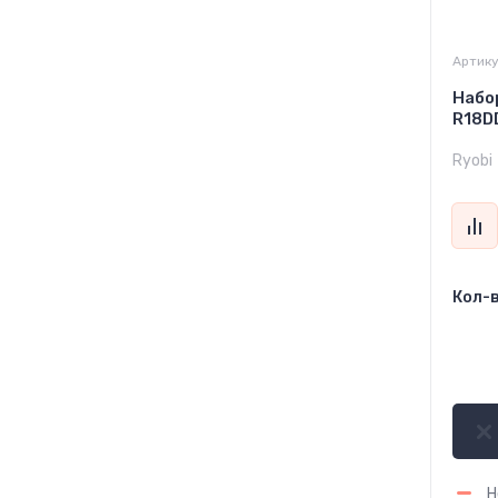
Артику
Набо
R18D
Ryobi
Кол-в
5 
Н