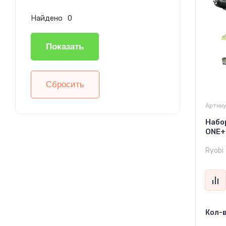
Найдено
0
Показать
Сбросить
Артику
Набо
ONE+
Ryobi
Кол-в