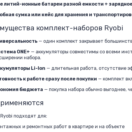
е литий-ионные батареи разной емкости + зарядно
обная сумка или кейс для хранения и транспортиро
мущества комплект-наборов Ryobi
иверсальность
— один комплект закрывает большинств
стема ONE+
— аккумуляторы совместимы со всеми инст
сширении набора.
кумуляторы Li-Ion
— длительная работа, отсутствие э
товность к работе сразу после покупки
— комплект вк
ономия бюджета
— покупка набора обычно выгоднее, 
применяются
Ryobi подходят для:
нтажных и ремонтных работ в квартире и на объекте