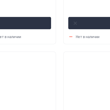
290 000
3 854 500
сўм
сўм
ет в наличии
Нет в наличии