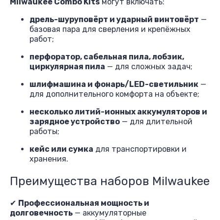
Milwaukee Combo Kits
могут включать:
дрель-шуруповёрт и ударный винтовёрт
—
базовая пара для сверления и крепёжных
работ;
перфоратор, сабельная пила, лобзик,
циркулярная пила
— для сложных задач;
шлифмашина и фонарь/LED-светильник
—
для дополнительного комфорта на объекте;
несколько литий-ионных аккумуляторов и
зарядное устройство
— для длительной
работы;
кейс или сумка
для транспортировки и
хранения.
Преимущества наборов Milwaukee
✔
Профессиональная мощность и
долговечность
— аккумуляторные