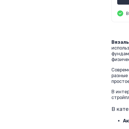
В
Вязаль
исполь
фундаме
физичес
Соврем
разные 
простое
В инте
стройпл
В кате
Ак