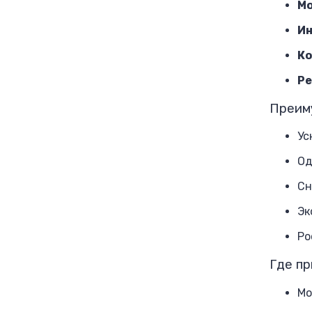
Мо
Ин
Ко
Ре
Преим
Ус
Од
Сн
Эк
Ро
Где пр
Мо