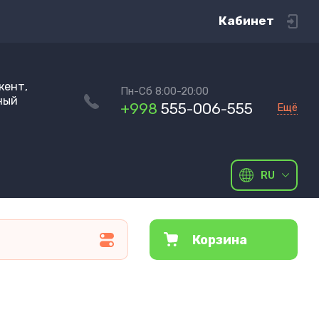
Кабинет
кент,
Пн-Сб 8:00-20:00
ный
+998
555-006-555
Ещё
RU
Корзина