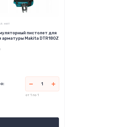
л:
нет
муляторный пистолет для
и арматуры Makita DTR180Z
a
о:
от 1 по 1
 720 000
сўм