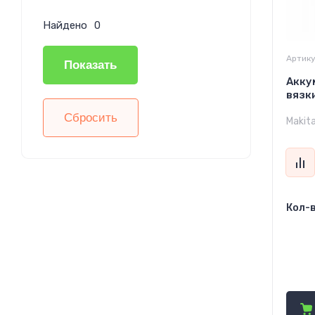
Найдено
0
Артику
Показать
Акку
вязк
Сбросить
Makit
Кол-в
18