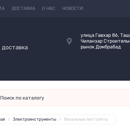
ТА
ДОСТАВКА
О НАС
НОВОСТИ
Y
улица Гавхар 86, Таш
Чиланзар Строитель
и доставка
рынок Домбрабад
ная
/
Электроинструменты
/
Вязальные пистолеты