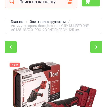
Главная
/
Электроинструменты
/
Аккумуляторная бесщёточная УШМ NUMBER ONE
AG125-18/3.0-PRO-2B ONE ENERGY, 125 мм.
New