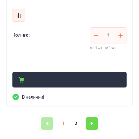
Кол-во:
от 1 шт по 1 шт
195 000
сўм
В наличии!
1
2