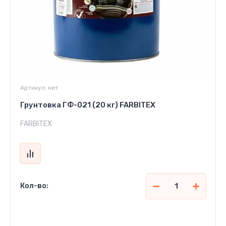
Артикул:
нет
Грунтовка ГФ-021 (20 кг) FARBITEX
FARBITEX
Кол-во:
596 960
сўм