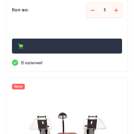
Кол-во:
960 050
сўм
В наличии!
New