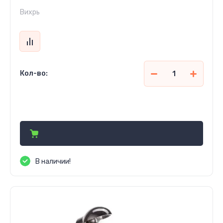
Вихрь
Кол-во:
910 000
сўм
В наличии!