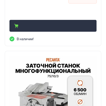
689 910
сўм
В наличии!