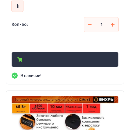
Кол-во:
643 500
сўм
В наличии!