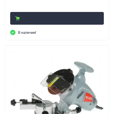
631 800
сўм
В наличии!