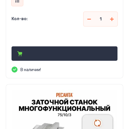
Кол-во:
689 910
сўм
В наличии!