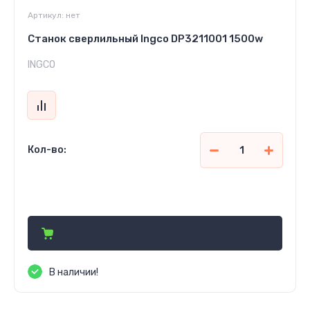
Артикул:
нет
Станок сверлильный Ingco DP3211001 1500w
INGCO
Кол-во:
10 640 500
сўм
В наличии!