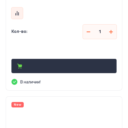
Кол-во:
960 050
сўм
В наличии!
New