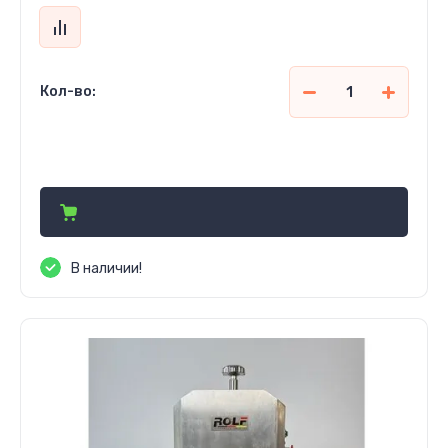
Кол-во:
317 200
сўм
В наличии!