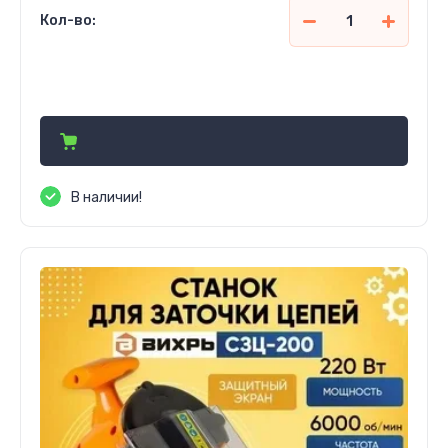
Кол-во:
97 760
сўм
В наличии!