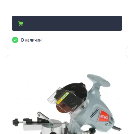
631 800
сўм
В наличии!