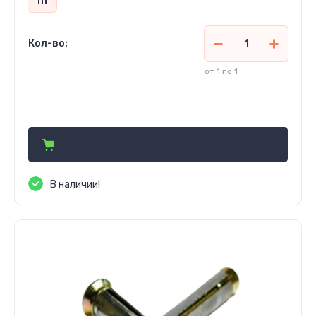
Кол-во:
от 1 по 1
2 600
сўм
В наличии!