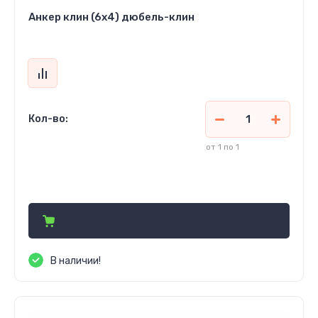
Анкер клин (6x4) дюбель-клин
Кол-во:
от 1 по 1
780
сўм
В наличии!