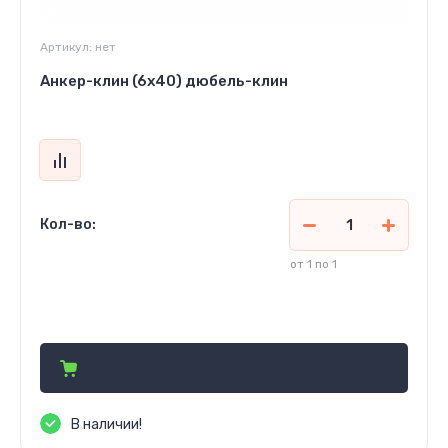
Артикул:
нет
Анкер-клин (6x40) дюбель-клин
Кол-во:
от 1 по 1
780
сўм
В наличии!