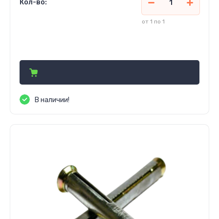
Кол-во:
от 1 по 1
2 600
сўм
В наличии!