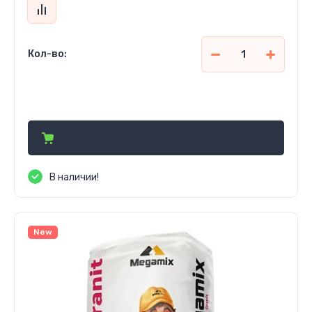
Кол-во:
47 320
сўм
В наличии!
New