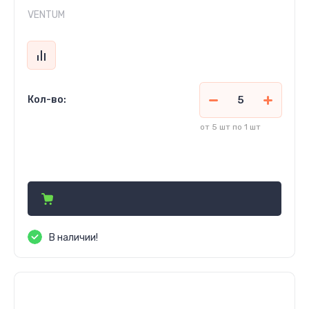
VENTUM
Кол-во:
от 5 шт по 1 шт
169 000
сўм
В наличии!