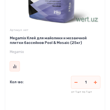
Артикул:
нет
Megamix Клей для майолики и мозаичной
плитки бассейнов Pool & Mosaic (25кг)
Megamix
Кол-во:
от 1 шт по 1 шт
68 250
сўм