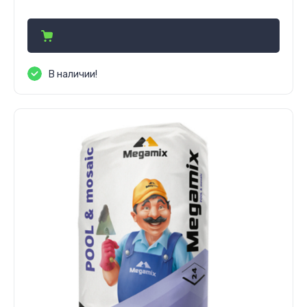
38 610
сўм
В наличии!