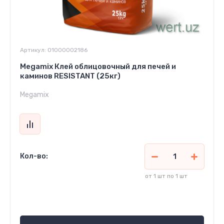
Артикул:
01000002186
Megamix Клей облицовочный для печей и
каминов RESISTANT (25кг)
Megamix
Кол-во:
от 1 шт по 1 шт
53 300
сўм