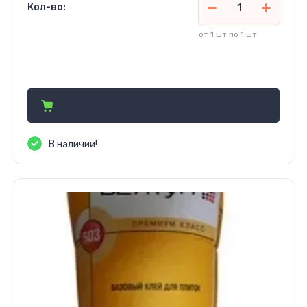
Кол-во:
от 1 шт по 1 шт
45 500
сўм
В наличии!