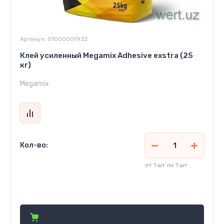
Артикул:
01000001932
Клей усиленный Megamix Adhesive exstra (25
кг)
Megamix
Кол-во:
от 1 шт по 1 шт
54 080
сўм