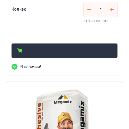
Кол-во:
от 1 шт по 1 шт
54 600
сўм
В наличии!