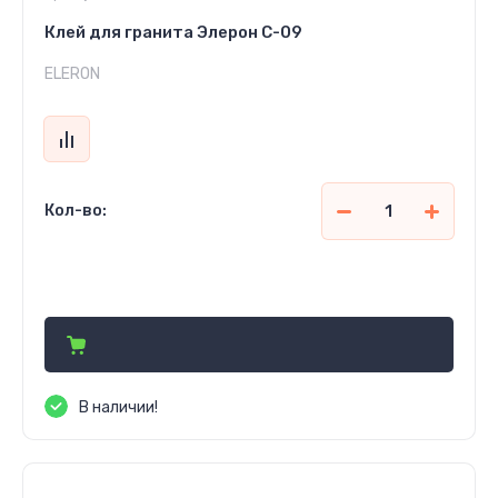
Клей для гранита Элерон С-09
ELERON
Кол-во:
128 830
сўм
В наличии!