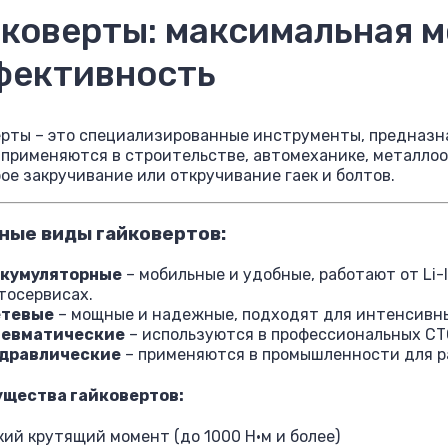
коверты: максимальная 
фективность
ерты – это специализированные инструменты, предназн
применяются в строительстве, автомеханике, металлоо
ое закручивание или откручивание гаек и болтов.
ные виды гайковертов:
кумуляторные
– мобильные и удобные, работают от Li-
тосервисах.
етевые
– мощные и надежные, подходят для интенсивны
евматические
– используются в профессиональных СТО
дравлические
– применяются в промышленности для р
щества гайковертов:
ий крутящий момент (до 1000 Н·м и более)