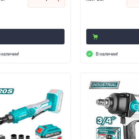
106 000
845 000
сўм
сўм
 наличии!
В наличии!