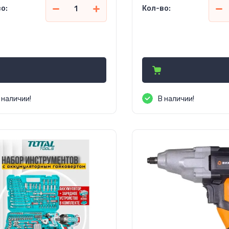
о:
Кол-во:
469 000
1 014 000
сўм
сўм
 наличии!
В наличии!