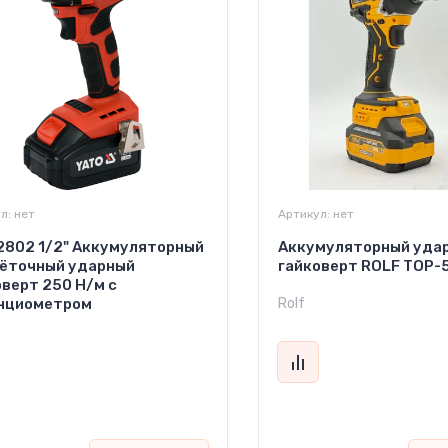
л:
нет
Артикул:
нет
2802 1/2" Аккумуляторный
Аккумуляторный уда
ёточный ударный
гайковерт ROLF TOP-
оверт 250 Н/м с
нциометром
Rolf