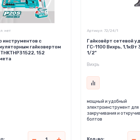
л:
нет
Артикул:
72/24/1
р инструментов с
Гайковёрт сетевой у
муляторным гайковертом
ГС-1100 Вихрь, 1,1кВт
l THKTHP31522, 152
1/2"
мета
Вихрь
мощный и удобный
электроинструмент для
закручивания и откручив
болтов
о:
Кол-во: