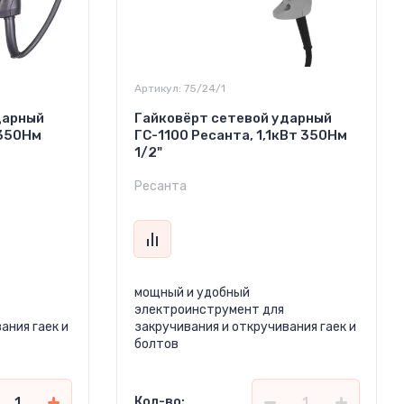
Артикул:
75/24/1
дарный
Гайковёрт сетевой ударный
 350Нм
ГС-1100 Ресанта, 1,1кВт 350Нм
1/2"
Ресанта
мощный и удобный
электроинструмент для
ания гаек и
закручивания и откручивания гаек и
болтов
Кол-во: