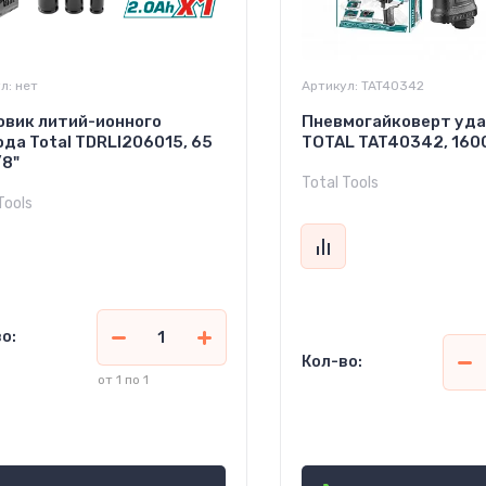
л:
нет
Артикул:
TAT40342
овик литий-ионного
Пневмогайковерт уд
да Total TDRLI206015, 65
TOTAL TAT40342, 1600
/8"
Total Tools
Tools
о:
Кол-во:
от 1 по 1
5 000
1 796 340
сўм
сўм