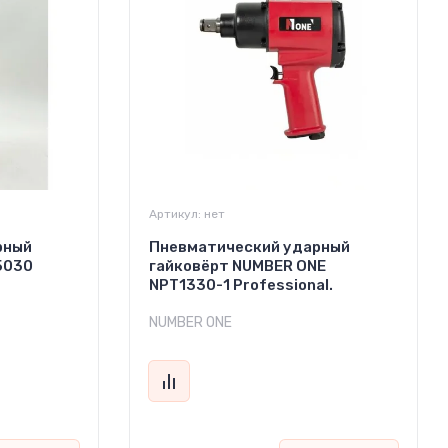
Артикул:
нет
рный
Пневматический ударный
5030
гайковёрт NUMBER ONE
NPT1330-1 Professional.
NUMBER ONE