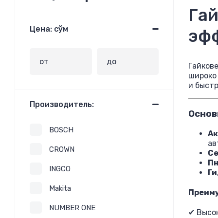
Гай
Цена: сўм
эф
Гайков
широко 
и быстр
Производитель:
Основ
BOSCH
Ак
ав
CROWN
С
Пн
INGCO
Ги
Makita
Преиму
NUMBER ONE
✔ Высок