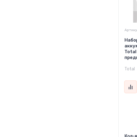
Артику
Набо
акку
Tota
пред
Total
Кол-в