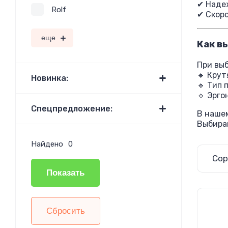
✔ Наде
Rolf
✔ Скоро
еще
Как в
При выб
🔹 Кру
Новинка:
🔹 Тип 
🔹 Эрго
Спецпредложение:
В нашем
Выбира
Найдено
0
Сор
Показать
Сбросить