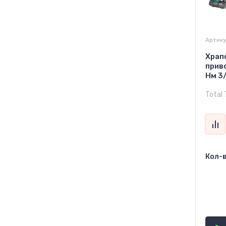
Артику
Храп
приво
Нм 3
Total 
Кол-в
97