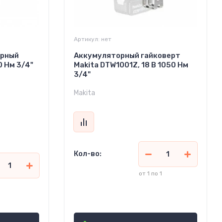
Артикул:
нет
арный
Аккумуляторный гайковерт
 Нм 3/4"
Makita DTW1001Z, 18 В 1050 Нм
3/4"
Makita
Кол-во:
от 1 по 1
6 763 510
сўм