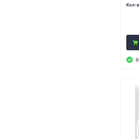
Кол-в
1 
В