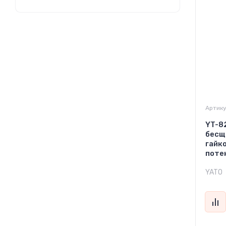
Артику
YT-8
бесщ
гайк
поте
YATO