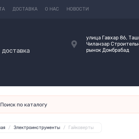
ТА
ДОСТАВКА
О НАС
НОВОСТИ
Y
улица Гавхар 86, Таш
Чиланзар Строитель
и доставка
рынок Домбрабад
ная
/
Электроинструменты
/
Гайковерты