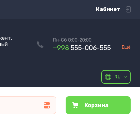
Кабинет
кент,
Пн-Сб 8:00-20:00
ный
+998
555-006-555
Ещё
RU
Корзина