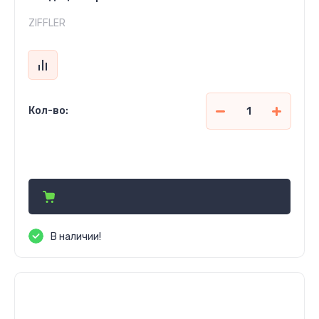
ZIFFLER
Кол-во:
4 940 000
сўм
В наличии!